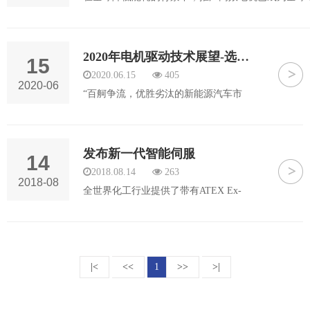
业发展的共识。资料显示，通过能效提升，可从整体
电机系统效率5-8个百分点。年可实现节电1300-2300
时，相当于2-3个三峡电站的发电量。因此，作为…
2020年电机驱动技术展望-选择高磁阻路线
15
2020.06.15
405
2020-06
“百舸争流，优胜劣汰的新能源汽车市
场，倒逼着所有参与者在技术、成本、
市场等各方面展开激烈的生存竞争。电
机技术加速迭代、加速淘汰的态势已显
发布新一代智能伺服
14
现。回顾2019我们看到高性能的扁线电
2018.08.14
263
机方兴，低成本少稀土技术渐露头…
2018-08
全世界化工行业提供了带有ATEX Ex-
approval的独一无二的电感式传感器，且
品种多样，能够适应市场的不同需求。
应用于机械流和压力计的阀定位器和限
位开关。化学工业关注提高中间化学制
|<
<<
1
>>
>|
品的产量同时，系统运行时间，可…