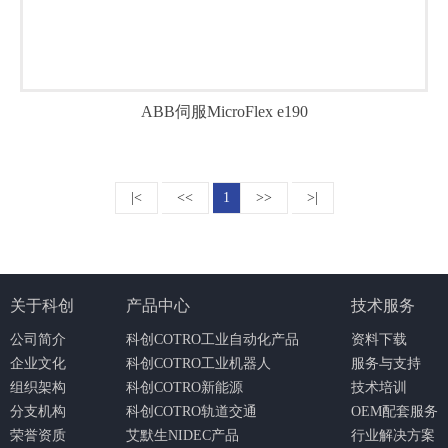
MicroFlexe90和220V eSM伺服电机■本产品组合的交流工…
ABB伺服MicroFlex e190
|<
<<
1
>>
>|
关于科创
产品中心
技术服务
公司简介
科创COTRO工业自动化产品
资料下载
企业文化
科创COTRO工业机器人
服务与支持
组织架构
科创COTRO新能源
技术培训
分支机构
科创COTRO轨道交通
OEM配套服务
荣誉资质
艾默生NIDEC产品
行业解决方案