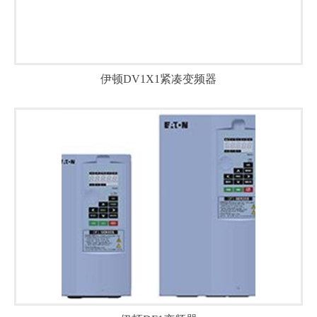
伊顿DV1X1紧凑变频器
闭环矢量，异步/同步驱动，内置张力卷绕、回原点、伺…